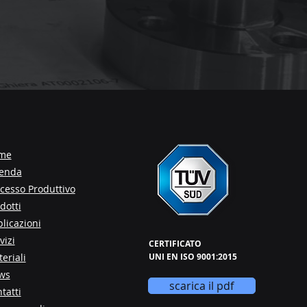
me
ienda
cesso Produttivo
dotti
licazioni
vizi
CERTIFICATO
eriali
UNI EN ISO 9001:2015
ws
scarica il pdf
tatti