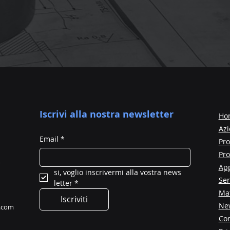
Iscrivi alla nostra newsletter
Ho
Az
Email
*
Pro
Pro
App
si, voglio inscrivermi alla vostra news 
Ser
letter
*
Mat
Iscriviti
Ne
d.com
Con