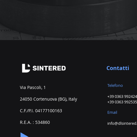
Contatti
Telefono
Via Pascoli, 1
+39 0363 992424​
24050 Cortenuova (BG), Italy
+39 0363 992535
C.F./P.I. 04177100163
Email
R.E.A. : 534860
info@dlsintere