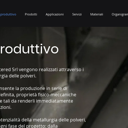
 produttivo
Prodotti
Applicazioni
Servizi
Materiali
Organigra
roduttivo
tered Srl vengono realizzati attraverso i
gia delle polveri.
onsente la produzione in serie di
definita, proprietà fisico-meccaniche
he tali da renderli immediatamente
azioni.
enzialità della metallurgia delle polveri,
ogni fase del progetto: dalla