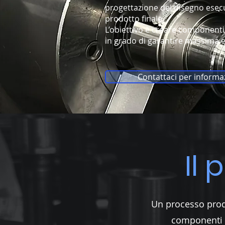
progettazione del disegno esecut
prodotto finale.
L’obiettivo è creare componenti 
in grado di garantire massima ef
Contattaci per informa
Il
Un processo produ
componenti si