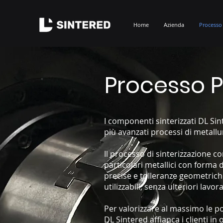
Home
Azienda
Processo
Processo P
I componenti sinterizzati DL Sin
più avanzati processi di metallur
Il processo di sinterizzazione c
particolari metallici con forma 
precise e tolleranze geometric
utilizzabili, senza ulteriori lavor
Per valorizzare al massimo le pot
DL Sintered affianca i clienti in 