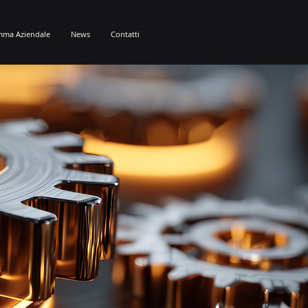
mma Aziendale
News
Contatti