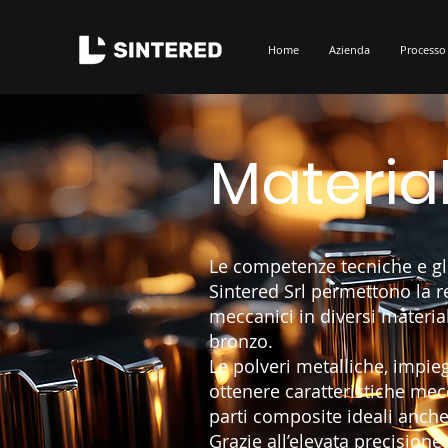
Home
Azienda
Processo
Material
Le competenze tecniche e gli
Sintered Srl permettono la 
meccanici in diversi materiali
bronzo.
Le polveri metalliche, impie
ottenere caratteristiche mec
parti composite ideali anch
Grazie all’elevata precisione