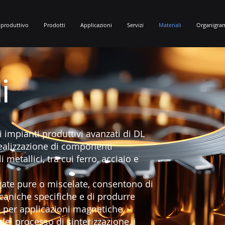
 produttivo
Prodotti
Applicazioni
Servizi
Materiali
Organigra
i
 impianti produttivi avanzati di DL
realizzazione di componenti
 metallici, tra cui ferro, acciaio e
gate pure o miscelate, consentono di
caniche specifiche e di produrre
e per applicazioni magnetiche.
 del processo di sinterizzazione, i