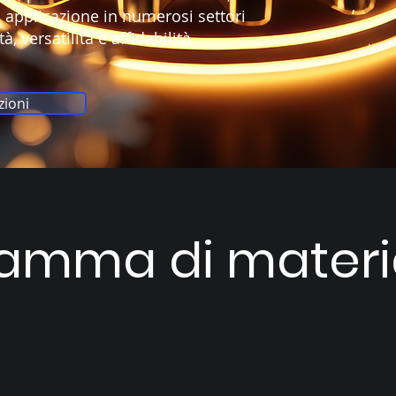
 applicazione in numerosi settori
, versatilità e affidabilità.
zioni
amma di materia