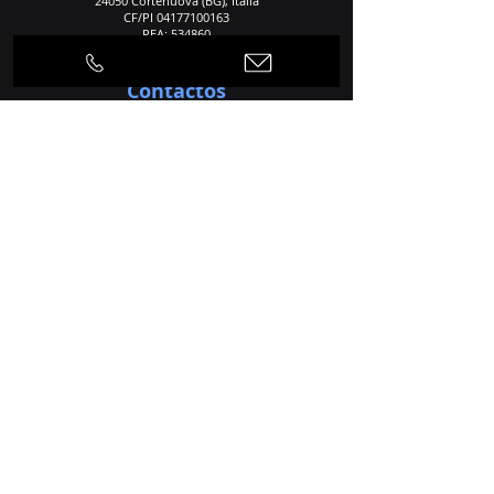
24050 Cortenuova (BG), Italia
CF/PI
04177100163
REA: 534860
Contactos
Teléfono
+39 0363 992424
+39 0363 992535
Correo electrónico
info@dlsintered.com
Hogar
Agencia
Proceso de producción
Productos
Aplicaciones
Servicios
Materiales
Noticias
Contactos
Privacidad y policía
Política de cookies