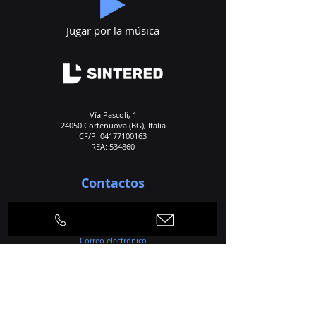
Jugar por la música
Vía Pascoli, 1
24050 Cortenuova (BG), Italia
CF/PI
04177100163
REA: 534860
Contactos
Teléfono
+39 0363 992424
+39 0363 992535
Correo electrónico
info@dlsintered.com
Hogar
Agencia