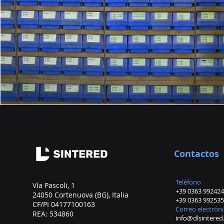
Contactos
Teléfono
Vía Pascoli, 1
+39 0363 992424
24050 Cortenuova (BG), Italia
+39 0363 992535
CF/PI 04177100163
Correo electrón
REA: 534860
info@dlsintere