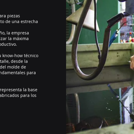
ara piezas
uto de una estrecha
eño, la empresa
izar la máxima
oductivo.
su know-how técnico
alle, desde la
 del molde de
undamentales para
 representa la base
fabricados para los