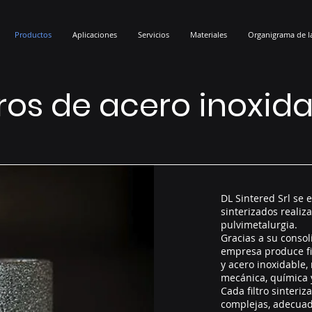
Productos
Aplicaciones
Servicios
Materiales
Organigrama de l
tros de acero inoxid
DL Sintered Srl se e
sinterizados reali
pulvimetalurgia.
Gracias a su consol
empresa produce fi
y acero inoxidable,
mecánica, química 
Cada filtro sinteri
complejas, adecuad