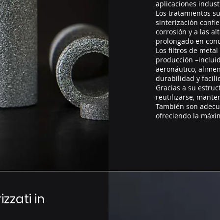
aplicaciones indust
Los tratamientos su
sinterización confier
corrosión y a las a
prolongado en cond
Los filtros de meta
producción –incluid
aeronáutico, alimen
durabilidad y faci
Gracias a su estruc
reutilizarse, mante
También son adecua
ofreciendo la máxim
izzati in