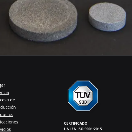
gar
encia
ceso de
oducción
ductos
icaciones
CERTIFICADO
vicios
UNI EN ISO 9001:2015