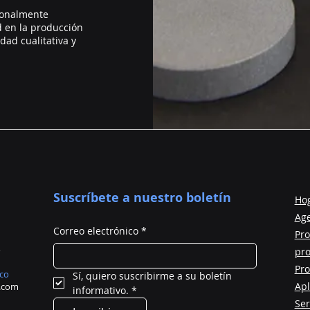
sionalmente
d en la producción
dad cualitativa y
Suscríbete a nuestro boletín
Ho
Ag
Correo electrónico
*
Pro
pr
Pro
ico
Sí, quiero suscribirme a su boletín 
Apl
d.com
informativo.
*
Ser