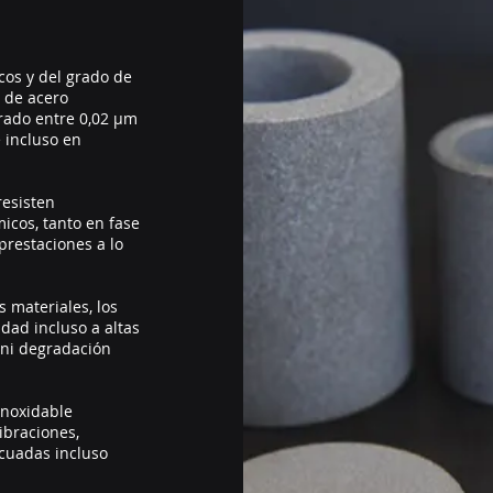
cos y del grado de
s de acero
trado entre 0,02 μm
 incluso en
resisten
icos, tanto en fase
prestaciones a lo
s materiales, los
idad incluso a altas
 ni degradación
 inoxidable
ibraciones,
cuadas incluso