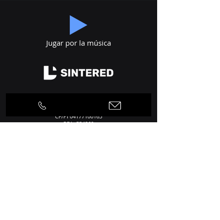
Jugar por la música
Vía Pascoli, 1
24050 Cortenuova (BG), Italia
CF/PI
04177100163
REA: 534860
Contactos
Teléfono
+39 0363 992424
+39 0363 992535
Correo electrónico
info@dlsintered.com