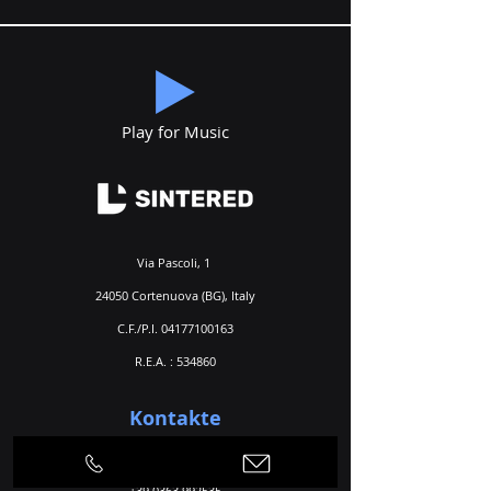
Play for Music
Via Pascoli, 1
24050 Cortenuova (BG), Italy
C.F./P.I.
04177100163
R.E.A. : 534860
Kontakte
Telefon
+39 0363 992424
+39 0363 992535