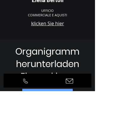
UFFICIO
COMMERCIALE E AQUISTI
klicken Sie hier
Organigramm
herunterladen
Firmenklage
klicken Sie hier
Play for Music